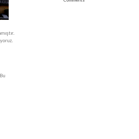
mıştır.
uyoruz.
 Bu