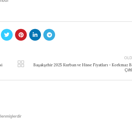
nbul
OLD
si
Başakşehir 2025 Kurban ve Hisse Fiyatları – Korkmaz B
Çift
tlenmişlerdir