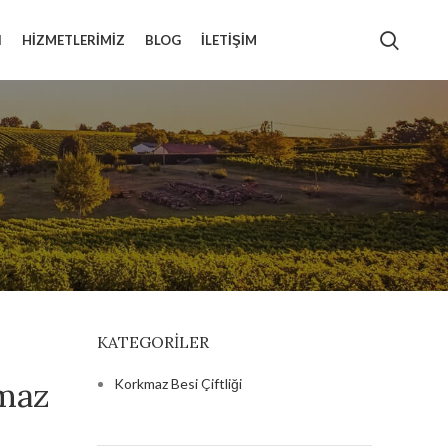
I
HİZMETLERİMİZ
BLOG
İLETIŞIM
KATEGORILER
kmaz
Korkmaz Besi Çiftliği