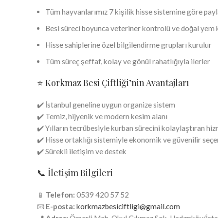
Tüm hayvanlarımız 7 kişilik hisse sistemine göre payla
Besi süreci boyunca veteriner kontrolü ve doğal yem k
Hisse sahiplerine özel bilgilendirme grupları kurulur
Tüm süreç şeffaf, kolay ve gönül rahatlığıyla ilerler
⭐ Korkmaz Besi Çiftliği’nin Avantajları
✔️ İstanbul geneline uygun organize sistem
✔️ Temiz, hijyenik ve modern kesim alanı
✔️ Yılların tecrübesiyle kurban sürecini kolaylaştıran hi
✔️ Hisse ortaklığı sistemiyle ekonomik ve güvenilir seç
✔️ Sürekli iletişim ve destek
📞 İletişim Bilgileri
📱
Telefon:
0539 420 57 52
📧
E-posta:
korkmazbesiciftligi@gmail.com