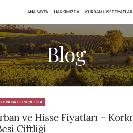
ANA SAYFA
HAKKIMIZDA
KURBAN HISSE FIYATLAR
Blog
KORKMAZ BESI ÇIFTLIĞI
an ve Hisse Fiyatları – Kor
esi Çiftliği