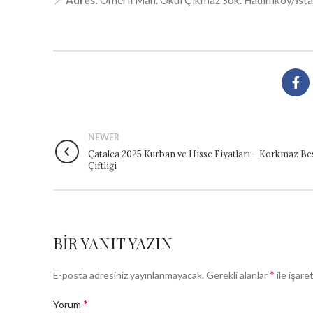
📍
Adres:
Ömerli Mah. Okul Çıkmaz Sok. Hadımköy/İsta
NEWER
Çatalca 2025 Kurban ve Hisse Fiyatları – Korkmaz Be
Çiftliği
BIR YANIT YAZIN
*
E-posta adresiniz yayınlanmayacak.
Gerekli alanlar
ile işare
*
Yorum