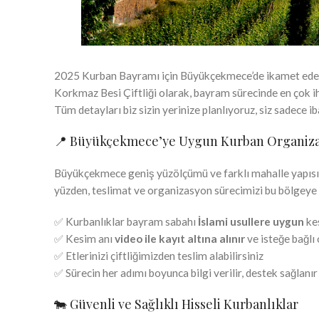
2025 Kurban Bayramı için Büyükçekmece’de ikamet eden 
Korkmaz Besi Çiftliği olarak, bayram sürecinde en çok ih
Tüm detayları biz sizin yerinize planlıyoruz, siz sadece 
📍 Büyükçekmece’ye Uygun Kurban Organiz
Büyükçekmece geniş yüzölçümü ve farklı mahalle yapısıyl
yüzden, teslimat ve organizasyon sürecimizi bu bölgeye
✅ Kurbanlıklar bayram sabahı
İslami usullere uygun
kes
✅ Kesim anı
video ile kayıt altına alınır
ve isteğe bağlı 
✅ Etlerinizi çiftliğimizden teslim alabilirsiniz
✅ Sürecin her adımı boyunca bilgi verilir, destek sağlanır
🐄 Güvenli ve Sağlıklı Hisseli Kurbanlıklar