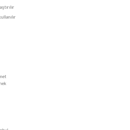
ştırılır
ullanılır
zmet
enek