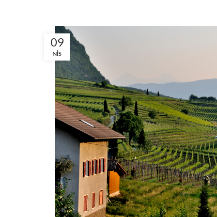
09
NIS