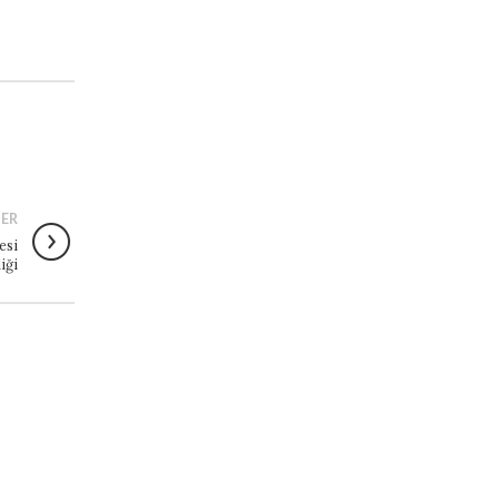
ER
esi
liği