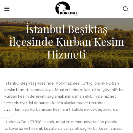
İstanbul Beşiktaş
ilçesinde Kurban Kesim
Hizmeti
İstanbul Beşiktaş ilçesinde, Korkmaz Besi Çiftliği olarak kurban
kesim hizmeti sunmaktayız. Müşterilerimize kaliteli ve güvenilir bir
kurban kesim deneyimi sağlamak için uzman ekibimizle hizmet
vermekteyiz. İyi donanımlı kesim alanlarımız ve tecrübeli
kasaplarımızla kurbanınızın kesimini titizlikle gerçekleştiriyoruz.
Korkmaz Besi Çiftliği olarak, müşteri memnuniyetini ön planda
tutuyoruz ve hijyenik koşullarda çalışarak sağlıklı bir kesim süreci