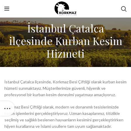
İstanbul Çatalca
ilçesinde Kurban Kesim
Hizmeti
İstanbul Çatalca ilçesinde, Korkmaz Besi Çiftliği olarak kurban kesim
hizmeti sunmaktayız. Müşterilerimize güvenli, hijyenik ve
profesyonel bir kurban kesim deneyimi yaşatmayı amaçlıyoruz.
Korkmaz Besi Çiftliği olarak, modern ve donanımlı tesislerimizde
kesim işlemlerini gerçekleştiriyoruz. Uzman kasaplarımız, titizlikle
seçilmiş ve sağlıklı beslenen hayvanların kesimini gerçekleştirirken
hijyen kurallarına ve İslami usullere tam uyum sağlamaktadır.