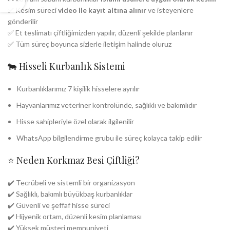
✅ Kesim süreci
video ile kayıt altına alınır
ve isteyenlere
gönderilir
✅ Et teslimatı çiftliğimizden yapılır, düzenli şekilde planlanır
✅ Tüm süreç boyunca sizlerle iletişim halinde oluruz
🐄 Hisseli Kurbanlık Sistemi
Kurbanlıklarımız 7 kişilik hisselere ayrılır
Hayvanlarımız veteriner kontrolünde, sağlıklı ve bakımlıdır
Hisse sahipleriyle özel olarak ilgilenilir
WhatsApp bilgilendirme grubu ile süreç kolayca takip edilir
⭐ Neden Korkmaz Besi Çiftliği?
✔️ Tecrübeli ve sistemli bir organizasyon
✔️ Sağlıklı, bakımlı büyükbaş kurbanlıklar
✔️ Güvenli ve şeffaf hisse süreci
✔️ Hijyenik ortam, düzenli kesim planlaması
✔️ Yüksek müşteri memnuniyeti