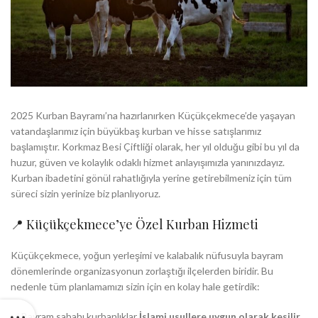
2025 Kurban Bayramı’na hazırlanırken Küçükçekmece’de yaşayan
vatandaşlarımız için büyükbaş kurban ve hisse satışlarımız
başlamıştır. Korkmaz Besi Çiftliği olarak, her yıl olduğu gibi bu yıl da
huzur, güven ve kolaylık odaklı hizmet anlayışımızla yanınızdayız.
Kurban ibadetini gönül rahatlığıyla yerine getirebilmeniz için tüm
süreci sizin yerinize biz planlıyoruz.
📍 Küçükçekmece’ye Özel Kurban Hizmeti
Küçükçekmece, yoğun yerleşimi ve kalabalık nüfusuyla bayram
dönemlerinde organizasyonun zorlaştığı ilçelerden biridir. Bu
nedenle tüm planlamamızı sizin için en kolay hale getirdik:
✅ Bayram sabahı kurbanlıklar
İslami usullere uygun olarak kesilir