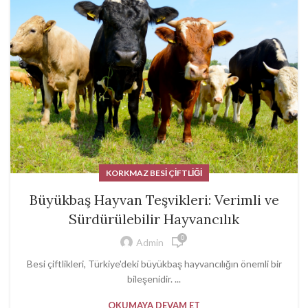
KORKMAZ BESI ÇIFTLIĞI
Büyükbaş Hayvan Teşvikleri: Verimli ve
Sürdürülebilir Hayvancılık
0
Admin
Besi çiftlikleri, Türkiye'deki büyükbaş hayvancılığın önemli bir
bileşenidir. ...
OKUMAYA DEVAM ET