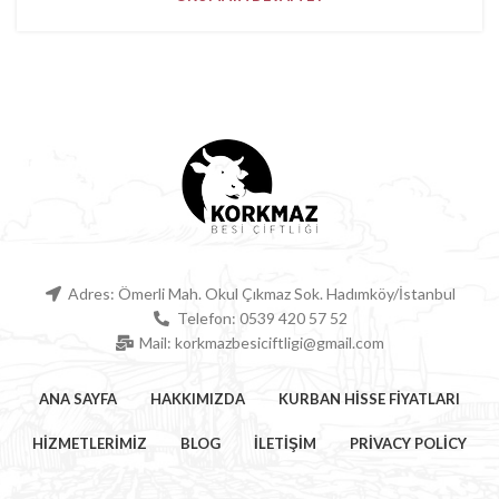
Adres: Ömerli Mah. Okul Çıkmaz Sok. Hadımköy/İstanbul
Telefon: 0539 420 57 52
Mail: korkmazbesiciftligi@gmail.com
ANA SAYFA
HAKKIMIZDA
KURBAN HISSE FIYATLARI
HİZMETLERİMİZ
BLOG
İLETIŞIM
PRIVACY POLICY